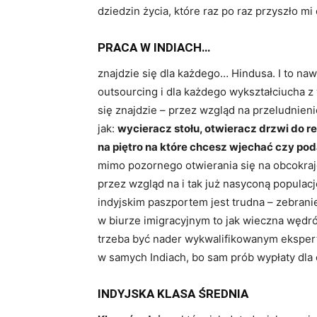
dziedzin życia, które raz po raz przyszło mi
PRACA W INDIACH…
znajdzie się dla każdego… Hindusa. I to nawe
outsourcing i dla każdego wykształciucha z 
się znajdzie – przez wzgląd na przeludnien
jak:
wycieracz stołu, otwieracz drzwi do re
na piętro na które chcesz wjechać czy po
mimo pozornego otwierania się na obcokrajo
przez wzgląd na i tak już nasyconą populację
indyjskim paszportem jest trudna – zebrani
w biurze imigracyjnym to jak wieczna wędró
trzeba być nader wykwalifikowanym eksper
w samych Indiach, bo sam prób wypłaty dla 
INDYJSKA KLASA ŚREDNIA