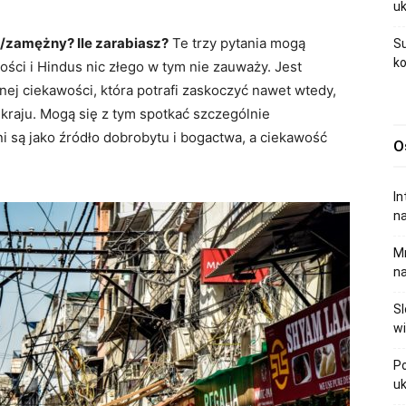
uk
a/zamężny? Ile zarabiasz?
Te trzy pytania mogą
Su
ko
ości i Hindus nic złego w tym nie zauważy. Jest
nej ciekawości, która potrafi zaskoczyć nawet wtedy,
 kraju. Mogą się z tym spotkać szczególnie
 są jako źródło dobrobytu i bogactwa, a ciekawość
O
In
na
Mr
na
Sl
wi
Po
uk