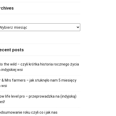
rchives
chives
ecent posts
to the wild – czyli krótka historia rocznego życia
 indyjskiej wsi
 & Mrs farmers – jak stuknęło nam 5 miesięcy
 wsi
ow life level pro – przeprowadzka na (indyjską)
eś!
dsumowanie roku czyli co i jak nas