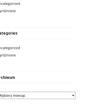
ncategorized
yróżnione
ategories
ncategorized
yróżnione
rchiwum
rchiwum