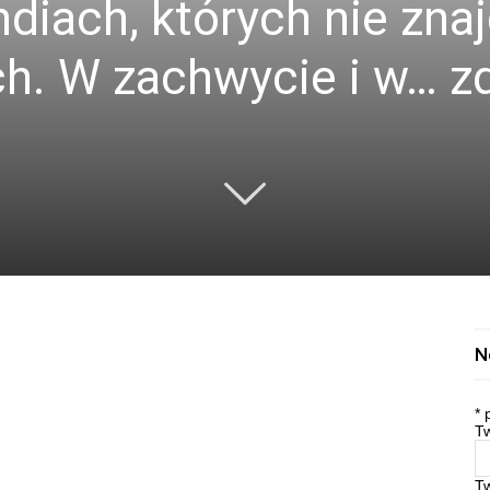
ndiach, których nie zna
h. W zachwycie i w… z
N
*
p
Tw
T