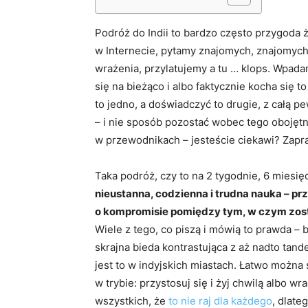
Podróż do Indii to bardzo często przygoda 
w Internecie, pytamy znajomych, znajomych-z
wrażenia, przylatujemy a tu … klops. Wpada
się na bieżąco i albo faktycznie kocha się t
to jedno, a doświadczyć to drugie, z całą p
– i nie sposób pozostać wobec tego obojętn
w przewodnikach – jesteście ciekawi? Zapr
Taka podróż, czy to na 2 tygodnie, 6 miesięc
nieustanna, codzienna i trudna nauka – p
o kompromisie pomiędzy tym, w czym zost
Wiele z tego, co piszą i mówią to prawda – 
skrajna bieda kontrastująca z aż nadto tan
jest to w indyjskich miastach. Łatwo można 
w trybie: przystosuj się i żyj chwilą albo wr
wszystkich, że
to nie raj dla każdego
, dlate