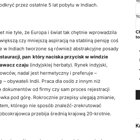
Yo
 odkryć przez ostatnie 5 lat pobytu w Indiach.
Y
t nie tyle, że Europa i świat tak chętnie wprowadzila
C
to
większą czy mniejszą aspiracją na stabliną pensję coś
ie w Indiach tworzone są również abstrakcyjne posady
stauracji, pan który naciska przycisk w windzie
dawacz czaju
(indyjskiej herbaty). Rynek indyjski,
wców, nadal jest hermetyczny i preferuje –
 – obywateli Indii. Praca dla osób z innym niż
e dokumentów od firmy czy sam proces rejestracji
wka pod górę. Rokrocznie przepisy ulegają zmianie,
tem, którego nie sposób znaleźć-zrekrutować
obcokrajowca przebija średnią krajową 20-krotnie.
K