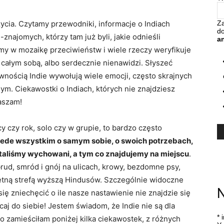
życia. Czytamy przewodniki, informacje o Indiach
Za
d
najomych, którzy tam już byli, jakie odnieśli
a
my w mozaikę przeciwieństw i wiele rzeczy weryfikuje
o całym sobą, albo serdecznie nienawidzi. Słyszeć
ewnością Indie wywołują wiele emocji, często skrajnych
ym. Ciekawostki o Indiach, których nie znajdziesz
aszam!
y czy rok, solo czy w grupie, to bardzo często
rzede wszystkim o samym sobie, o swoich potrzebach,
aliśmy wychowani, a tym co znajdujemy na miejscu
.
brud, smród i gnój na ulicach, krowy, bezdomne psy,
detną strefą wyższą Hindusów. Szczególnie widoczne
N
się zniechęcić o ile nasze nastawienie nie znajdzie się
acaj do siebie! Jestem świadom, że Indie nie są dla
*
i
go zamieściłam poniżej kilka ciekawostek, z różnych