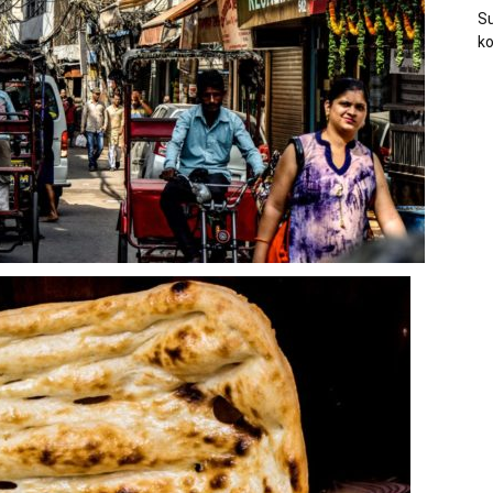
Su
ko