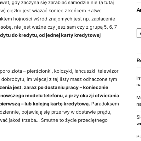
wet, gdy zaczyna się zarabiać samodzielnie (a tutaj
A
w) ciężko jest wiązać koniec z końcem. Łatwo
aktem hojności wśród znajomych jest np. zapłacenie
sobę, nie jest ważne czy jesz sam czy z grupą 5, 6, 7
Ar
dytu do kredytu, od jednej karty kredytowej
R
o złota – pierścionki, kolczyki, łańcuszki, telewizor,
In
y dobrobytu, im więcej z tej listy masz odhaczone tym
na
enia jest, zaraz po dostaniu pracy – koniecznie
ajnowszego modelu telefonu, a przy okazji otwierania
Mr
pierwszą – lub kolejną kartę kredytową.
Paradoksem
na
odziennie, pojawiają się przerwy w dostawie prądu,
Sl
wać jakoś trzeba… Smutne to życie przeciętnego
wi
Po