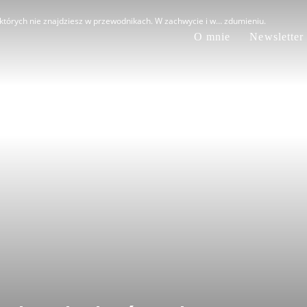
 których nie znajdziesz w przewodnikach. W zachwycie i w… zdumieniu.
O mnie
Newsletter