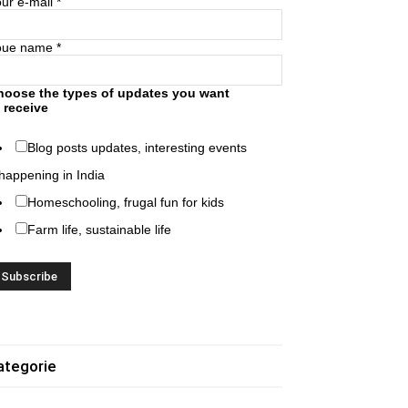
ur e-mail
*
oue name
*
hoose the types of updates you want
 receive
Blog posts updates, interesting events
happening in India
Homeschooling, frugal fun for kids
Farm life, sustainable life
ategorie