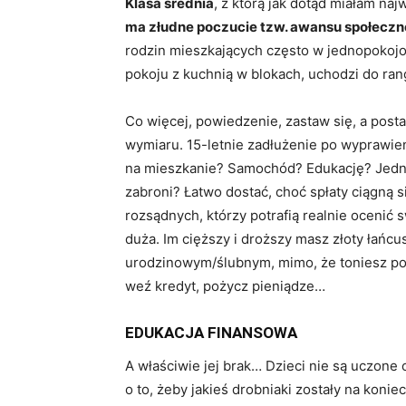
Klasa średnia
, z którą jak dotąd miałam na
ma złudne poczucie tzw. awansu społecz
rodzin mieszkających często w jednopokojow
pokoju z kuchnią w blokach, uchodzi do ran
Co więcej, powiedzenie, zastaw się, a post
wymiaru. 15-letnie zadłużenie po wyprawie
na mieszkanie? Samochód? Edukację? Jedno
zabroni? Łatwo dostać, choć spłaty ciągną s
rozsądnych, którzy potrafią realnie ocenić 
duża. Im cięższy i droższy masz złoty łańc
urodzinowym/ślubnym, mimo, że toniesz po u
weź kredyt, pożycz pieniądze…
EDUKACJA FINANSOWA
A właściwie jej brak… Dzieci nie są uczone 
o to, żeby jakieś drobniaki zostały na koniec