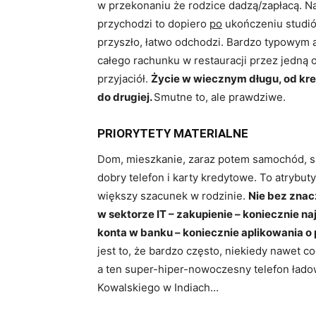
w przekonaniu że rodzice dadzą/zapłacą. Na
przychodzi to dopiero
po
ukończeniu studió
przyszło, łatwo odchodzi. Bardzo typowym 
całego rachunku w restauracji przez jedną o
przyjaciół.
Życie w wiecznym długu, od kre
do drugiej.
Smutne to, ale prawdziwe.
PRIORYTETY MATERIALNE
Dom, mieszkanie, zaraz potem samochód, spor
dobry telefon i karty kredytowe. To atrybut
większy szacunek w rodzinie.
Nie bez znacz
w sektorze IT – zakupienie – koniecznie n
konta w banku – koniecznie aplikowania o 
jest to, że bardzo często, niekiedy nawet c
a ten super-hiper-nowoczesny telefon łado
Kowalskiego w Indiach…