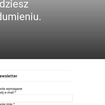
jdziesz
dumieniu.
ewsletter
ola wymagane
ój e-mail
*
woje imię
*