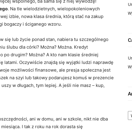
jwięcej wspólnego, ba sama się z niej wywodzę!
U
nego
. Na tle wielodzietnych, wielopokoleniowych
W
ej izbie, nowa klasa średnia, którą stać na zakup
gi bogaczy i ściganego wzoru.
aw się lub życie ponad stan, nabiera tu szczególnego
C
niu ślubu dla córki? Można? Można. Kredyt
 po drugim? Można? A kto nam klasie średniej
U
ię latami. Oczywiście znajdą się wyjątki ludzi naprawdę
W
swoje możliwości finansowe, ale presja społeczna jest
uszek na szyi lub takowy podarujesz komuś w prezencie
szy w długach, tym lepiej. A jeśli nie masz – kup,
A
A
oszczędności, ani w domu, ani w szkole, nikt nie dba
 miesiąca. I tak z roku na rok dorasta się