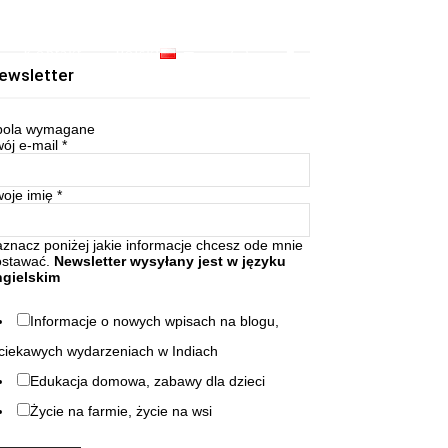
Kontakt
Polski
ewsletter
ola wymagane
ój e-mail
*
woje imię
*
znacz poniżej jakie informacje chcesz ode mnie
ostawać.
Newsletter wysyłany jest w języku
ngielskim
Informacje o nowych wpisach na blogu,
ciekawych wydarzeniach w Indiach
Edukacja domowa, zabawy dla dzieci
Życie na farmie, życie na wsi