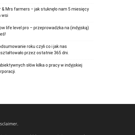
 & Mrs farmers – jak stuknęło nam 5 miesięcy
 wsi
ow life level pro – przeprowadzka na (indyjską)
eś!
dsumowanie roku czyli co i jak nas
ształtowało przez ostatnie 365 dni.
biektywnych słów kilka o pracy w indyjskiej
rporacji.
sclaimer.