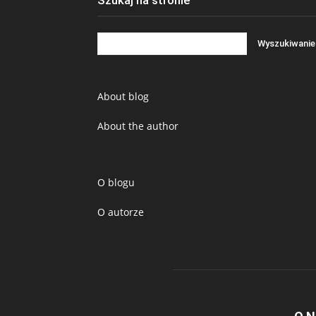
Szukaj na stronie
About blog
About the author
O blogu
O autorze