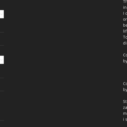
Th
in
I 
or
be
li
To
di
Co
by
Co
by
St
z
m
i 