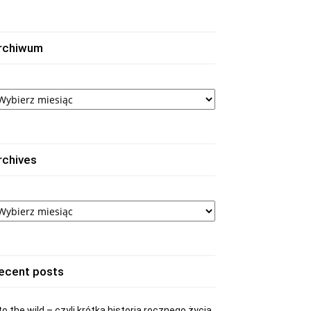
rchiwum
rchiwum
rchives
chives
ecent posts
to the wild – czyli krótka historia rocznego życia