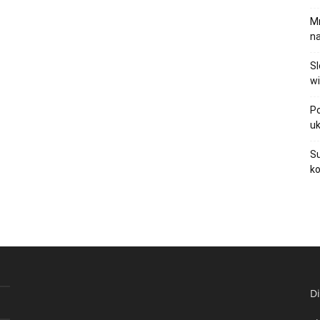
Mr
na
Sl
wi
Po
uk
Su
ko
Di