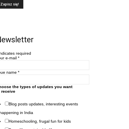
ewsletter
ndicates required
ur e-mail
*
oue name
*
hoose the types of updates you want
 receive
Blog posts updates, interesting events
happening in India
Homeschooling, frugal fun for kids