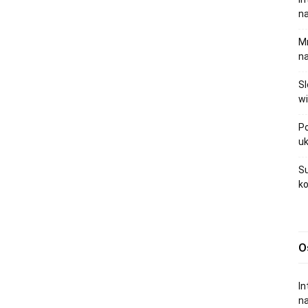
na
Mr
na
Sl
wi
Po
uk
Su
ko
O
In
na