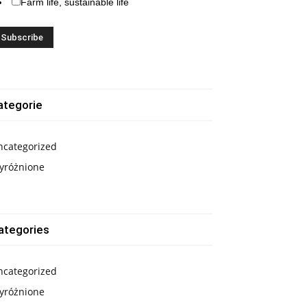
Farm life, sustainable life
ategorie
ncategorized
yróżnione
ategories
ncategorized
yróżnione