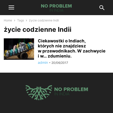
Home
Tags
życie codzienne Indii
życie codzienne Indii
Ciekawostki o Indiach,
których nie znajdziesz
w przewodnikach. W zachwycie
i w… zdumieniu.
admin
-
20/06/2017