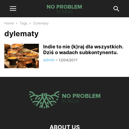
Home
Tags
Dylematy
dylematy
Indie to nie (k)raj dla wszystkich.
Dziś o wadach subkontynentu.
admin
-
12/04/2017
ABOUT US