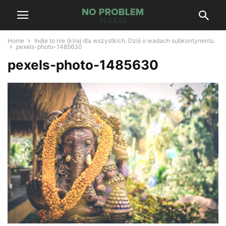
Home
Indie to nie (k)raj dla wszystkich. Dziś o wadach subkontynentu.
pexels-photo-1485630
pexels-photo-1485630