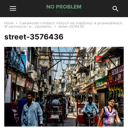
Home
Ciekawostki o Indiach, których nie znajdziesz w przewodnikach.
W zachwycie i w… zdumieniu.
street-3576436
street-3576436